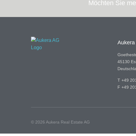
Möchten Sie meh
Aukera
Goethest
45130 Es
Deutschl
T +49 20
F +49 20
© 2026 Aukera Real Estate AG