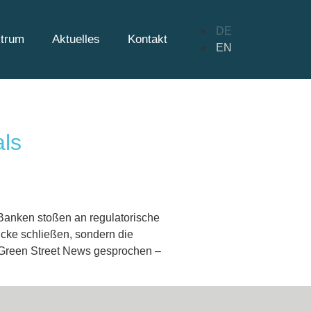
DE
ktrum
Aktuelles
Kontakt
EN
als
 Banken stoßen an regulatorische
cke schließen, sondern die
t Green Street News gesprochen –